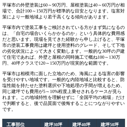
平塚市の外壁塗装は60～90万円、屋根塗装は40～60万円が相
場で、合計100～150万円が標準的な目安となります。塩害対
策により一般地域より若干高くなる傾向があります。
平塚市内で塗装工事をご検討されている方がまず気になるの
は、「自宅の場合いくらかかるのか」という具体的な費用感
だと思います。現場を見てきた経験から申し上げると、平塚
市の塗装工事費用は建坪と使用塗料のグレード、そして下地
の劣化状況によって大きく変動します。一般的な30坪の戸建
て住宅であれば、外壁と屋根の同時施工で概ね100～130万
円、40坪クラスで120～150万円が現実的な範囲です。
平塚市は相模湾に面した立地のため、海風による塩害の影響
を受けやすい地域です。一般的な内陸地域と比較すると、防
塩性能を持たせた塗料選択や下地処理の手間が増えるため、
同じ建坪でも費用が5～10%程度上乗せされるケースが見ら
れます。この地域特性を理解せずに「全国平均の相場」だけ
で判断すると、後で品質面で後悔することにつながりやすい
です。
工事部位
建坪30坪
建坪40坪
建坪50坪