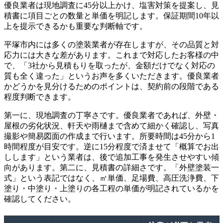
優良業者は現地調査に45分以上かけ、塩害対策を提案し、見
積書に項目ごとの数量と単価を明記します。保証期間10年以
上を提示できるかも重要な判断軸です。
平塚市内には多くの塗装業者が存在しますが、その品質と対
応力には大きな差があります。これまで対応したお客様の中
で、「3社から見積もりを取ったが、金額だけでなく対応の
質も全く違った」というお声を多くいただきます。優良業者
かどうかを見分けるためのポイントは、契約前の段階である
程度判断できます。
第一に、現地調査の丁寧さです。優良業者であれば、外壁・
屋根の劣化状況、軒天や雨樋まで含めて細かく確認し、写真
撮影や簡易図面の作成まで行います。所要時間は45分から1
時間程度が目安です。逆に15分程度で済ませて「概算でお出
しします」という業者は、後で追加工事を発生させやすい傾
向があります。第二に、見積書の詳細さです。「外壁塗装一
式」という表記ではなく、㎡単価、足場費、高圧洗浄費、下
塗り・中塗り・上塗りの各工程の単価が明記されているかを
確認してください。