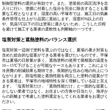
制御型塗料の選択が有効です。また、塗装前の高圧洗浄を念
入りに行い、塗膜に付着した塩分を完全に除去することも重
要な工程となります。湿度の高い平塚市では、施工日の気象
条件管理も仕上がり品質に直結します。湿度85%以上の日
や、気温5℃以下の日は塗装に適さないため、こうした日程
を避けて施工する業者の柔軟性も判断軸の一つです。
塩害対策と遮熱塗料のバランス選択
塩害対策一辺倒で塗料を選ぶのではなく、夏場の暑さ対策も
含めた総合的な提案ができる業者を選びたいものです。平塚
市は夏場の日射量が多く、遮熱塗料の使用で屋根面の温度を
10～15℃下げることが可能なケースもあります。これにより
冷房費の削減効果も期待でき、長期的な住み心地の向上につ
ながります。防塩性能と遮熱性能を両立した塗料の提案がで
きる業者は、平塚市の地域特性を深く理解している証と言え
ます。「塩害対策だけ」「遮熱性能だけ」と一面的な提案し
かしない業者ではなく、お住まいの方角や日当たり、海岸か
らの距離まで考慮した塗料選定をしてくれる業者をお選びく
ださい。