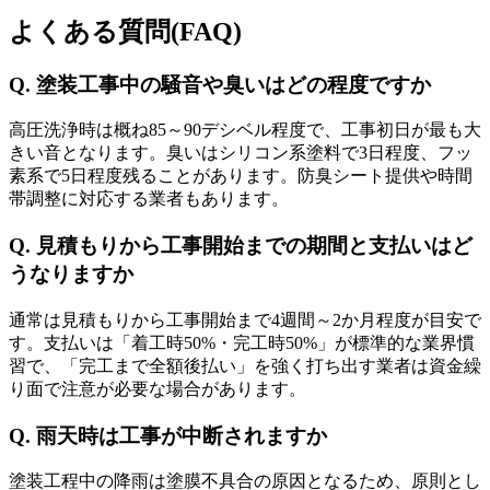
よくある質問(FAQ)
Q. 塗装工事中の騒音や臭いはどの程度ですか
高圧洗浄時は概ね85～90デシベル程度で、工事初日が最も大
きい音となります。臭いはシリコン系塗料で3日程度、フッ
素系で5日程度残ることがあります。防臭シート提供や時間
帯調整に対応する業者もあります。
Q. 見積もりから工事開始までの期間と支払いはど
うなりますか
通常は見積もりから工事開始まで4週間～2か月程度が目安で
す。支払いは「着工時50%・完工時50%」が標準的な業界慣
習で、「完工まで全額後払い」を強く打ち出す業者は資金繰
り面で注意が必要な場合があります。
Q. 雨天時は工事が中断されますか
塗装工程中の降雨は塗膜不具合の原因となるため、原則とし