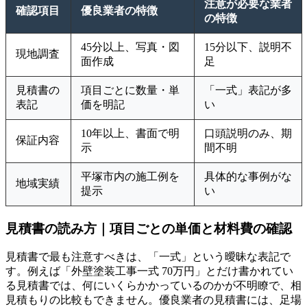
注意が必要な業者
確認項目
優良業者の特徴
の特徴
45分以上、写真・図
15分以下、説明不
現地調査
面作成
足
見積書の
項目ごとに数量・単
「一式」表記が多
表記
価を明記
い
10年以上、書面で明
口頭説明のみ、期
保証内容
示
間不明
平塚市内の施工例を
具体的な事例がな
地域実績
提示
い
見積書の読み方｜項目ごとの単価と材料費の確認
見積書で最も注意すべきは、「一式」という曖昧な表記で
す。例えば「外壁塗装工事一式 70万円」とだけ書かれてい
る見積書では、何にいくらかかっているのかが不明瞭で、相
見積もりの比較もできません。優良業者の見積書には、足場