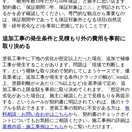
す。「耐用年数10年だから10年保証」と勝手に思い込まず、
契約書に「保証期間〇年、保証対象は△△」と明記されてい
るかを必ず確認してください。専門的な観点から重要なの
は、保証期間中であっても保証対象外となる項目(自然災
害・経年劣化など)を事前に把握しておくことです。
追加工事の発生条件と見積もり外の費用を事前に
取り決める
塗装工事中に下地の劣化が想定以上だった場合、追加で補修
工事が発生することがあります。問題は「現場で判断しま
す」という曖昧な取り決めで契約してしまうケースです。優
良業者は、追加工事が発生する条件(クラックの幅が〇mm以
上、塗膜剥離が㎡あたり〇%以上など)を基準値で定め、追
加工事の上限金額を事前に取り決めてくれます。「想定外の
劣化があった場合は、施主に確認した上で見積もりを再提示
する」というルールが契約書に明記されていれば、後のトラ
ブルを防止できます。塗装工事の契約に不安がある方は、
無
料相談・お問い合わせはこちら
から、契約書のチェックポイ
ントについてもお気軽にご相談ください。施工事例の詳細は
業務内容・施工事例はこちら
からご覧いただけます。