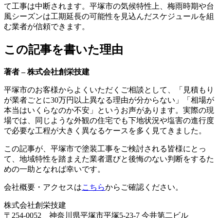
て工事は中断されます。平塚市の気候特性上、梅雨時期や台
風シーズンは工期延長の可能性を見込んだスケジュールを組
む業者が信頼できます。
この記事を書いた理由
著者 – 株式会社創栄技建
平塚市のお客様からよくいただくご相談として、「見積もり
が業者ごとに30万円以上異なる理由が分からない」「相場が
本当はいくらなのか不安」というお声があります。実際の現
場では、同じような外観の住宅でも下地状況や塩害の進行度
で必要な工程が大きく異なるケースを多く見てきました。
この記事が、平塚市で塗装工事をご検討される皆様にとっ
て、地域特性を踏まえた業者選びと後悔のない判断をするた
めの一助となれば幸いです。
会社概要・アクセスは
こちら
からご確認ください。
株式会社創栄技建
〒254-0052 神奈川県平塚市平塚5-23-7 今井第二ビル