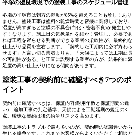
平塚の湿度環境での塗装工事のスケジュール管理
冬場の平塚市は朝方の湿度が85%を超えることも珍しくあり
ません。塗装工事は塗料の乾燥時間と密接に関係しており、
湿度が高すぎると塗膜の不具合(白化・密着不良)が発生しや
すくなります。施工日の気象条件を細かく管理し、必要であ
れば工程を遅らせる判断ができる業者の柔軟性が、最終的な
仕上がり品質を左右します。「契約した工期内に必ず終わら
せます」と言い切る業者よりも、「天候によっては工期延長
の可能性がある」と正直に説明する業者の方が、結果的に満
足度の高い仕上がりになる傾向があります。
塗装工事の契約前に確認すべき7つのポ
イント
契約前に確認すべきは、保証内容(耐用年数と保証期間の違
い)、追加工事の判定基準、天候による工期延期の規定の3
点。曖昧な契約は後の紛争リスクを高めます。
塗装工事のトラブルで最も多いのが、契約時の認識違いから
生じる紛争です。これまでお客様からよくいただくご相談と