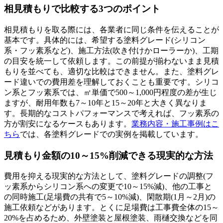
相見積もりで比較する3つのポイント
相見積もりを取る際には、各業者に同じ条件を伝えることが
基本です。具体的には、希望する塗料グレード(シリコン
系・フッ素系など)、施工方法(吹き付けかローラーか)、工期
の目安を統一して依頼します。この前提が揃わないまま見積
もりを並べても、適切な比較はできません。また、塗料グレ
ード違いでの費用差を理解しておくことも重要です。シリコ
ン系とフッ素系では、㎡単価で500～1,000円程度の差が生じ
ますが、耐用年数も7～10年と15～20年と大きく異なりま
す。長期的なコストパフォーマンスで考えれば、フッ素系の
方が割安になるケースもあります。
業務内容・施工事例はこ
ちら
では、各塗料グレードでの実例を掲載しています。
見積もり金額の10～15%削減できる現実的な方法
費用を抑える現実的な方法として、塗料グレードの調整(フ
ッ素系からシリコン系への変更で10～15%減)、他の工事と
の同時施工(足場費の共有で5～10%減)、閑散期(1月～2月)の
施工依頼などがあります。とくに足場費は工事費全体の15～
20%を占めるため、外壁塗装と屋根塗装、雨樋交換などを同