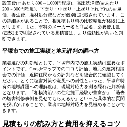
設置費(㎡あたり800～1,000円程度)、高圧洗浄費(㎡あたり
200～300円程度)、下塗り・中塗り・上塗りそれぞれの㎡単
価、養生費、廃材処分費などが個別に記載されています。こ
の詳細さがあることで、相見積もり時の比較精度が格段に上
がります。また、塗料のメーカー名と商品名、必要使用量
(缶数)まで明記されている見積書は、より信頼性が高いと判
断できます。
平塚市での施工実績と地元評判の調べ方
業者選びの判断軸として、平塚市内での施工実績は重要なポ
イントです。Googleマップでの口コミ評価、地元の建築相談
会での評価、近隣住民からの評判などを総合的に確認してく
ださい。とくに塩害対策や潮風への耐性といった、平塚市特
有の地域課題への理解度は、現場対応力を測る隠れた判断軸
となります。「相模湾沿いの住宅施工経験が豊富か」「過去
の塩害補修事例を見せてもらえるか」といった具体的な質問
を投げかけることで、業者の地域対応力を見極めることがで
きます。
見積もりの読み方と費用を抑えるコツ