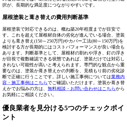
択が、長期的な満足度につながりやすいです。
屋根塗装と葺き替えの費用判断基準
屋根塗装で対応できるのは、概ね築20年程度までが目安で
す。これを超えて屋根材自体の劣化が進んでいる場合、塗装
よりも葺き替え(150～250万円)やカバー工法(80～150万円)を
検討する方が長期的にはコストパフォーマンスが良い場合も
あります。判断基準として、屋根材の割れや浮き、釘の浮き
が目視で複数確認できる状態であれば、塗装だけでは対応し
きれない可能性が高いと考えられます。専門的な観点から重
要なのは、塗装か葺き替えかの判断を、見積もり前の劣化診
断で正確に行うことです。詳しい施工事例については
業務内
容・施工事例はこちら
でご確認いただけます。塗装か葺き替
えかでお悩みの方は、
無料相談・お問い合わせはこちら
から
お気軽にご相談ください。
優良業者を見分ける5つのチェックポイ
ント