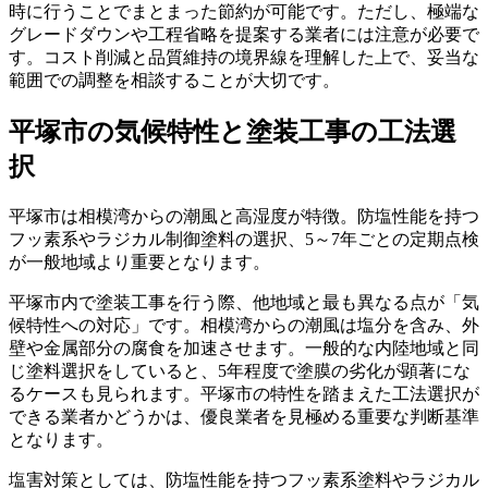
時に行うことでまとまった節約が可能です。ただし、極端な
グレードダウンや工程省略を提案する業者には注意が必要で
す。コスト削減と品質維持の境界線を理解した上で、妥当な
範囲での調整を相談することが大切です。
平塚市の気候特性と塗装工事の工法選
択
平塚市は相模湾からの潮風と高湿度が特徴。防塩性能を持つ
フッ素系やラジカル制御塗料の選択、5～7年ごとの定期点検
が一般地域より重要となります。
平塚市内で塗装工事を行う際、他地域と最も異なる点が「気
候特性への対応」です。相模湾からの潮風は塩分を含み、外
壁や金属部分の腐食を加速させます。一般的な内陸地域と同
じ塗料選択をしていると、5年程度で塗膜の劣化が顕著にな
るケースも見られます。平塚市の特性を踏まえた工法選択が
できる業者かどうかは、優良業者を見極める重要な判断基準
となります。
塩害対策としては、防塩性能を持つフッ素系塗料やラジカル