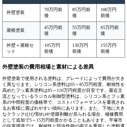
70万円前
85万円前
100万円
外壁塗装
後
後
前後
45万円前
55万円前
65万円前
屋根塗装
後
後
後
外壁＋屋根セ
105万円
130万円
155万円
ット
前後
前後
前後
外壁塗装の費用相場と素材による差異
外壁塗装で使用される塗料は、グレードによって費用が大き
く異なります。シリコン系塗料は65～85万円程度、耐候性を
高めたフッ素系塗料は85～110万円程度が目安です。最近主
流となっているラジカル制御型塗料は、シリコン系とフッ素
系の中間程度の価格帯で、コストパフォーマンスを重視され
るお客様に選ばれやすい傾向にあります。また、下地に大き
なクラック(ひび割れ)や塗膜剥離が見られる場合、補修費用
として追加で5～15万円程度かかることもあります。平塚市
の塩害環境では、耐候性と防塩性能の両立を重視した塗料選