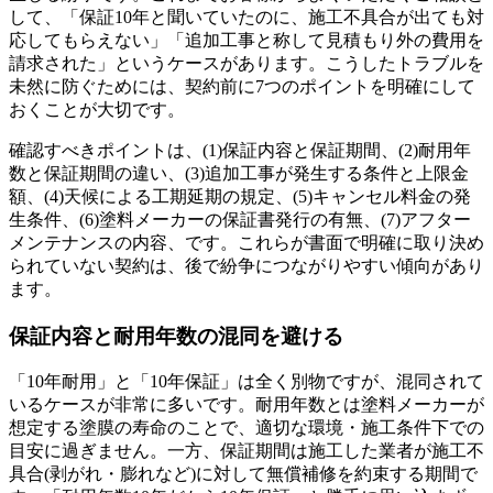
して、「保証10年と聞いていたのに、施工不具合が出ても対
応してもらえない」「追加工事と称して見積もり外の費用を
請求された」というケースがあります。こうしたトラブルを
未然に防ぐためには、契約前に7つのポイントを明確にして
おくことが大切です。
確認すべきポイントは、(1)保証内容と保証期間、(2)耐用年
数と保証期間の違い、(3)追加工事が発生する条件と上限金
額、(4)天候による工期延期の規定、(5)キャンセル料金の発
生条件、(6)塗料メーカーの保証書発行の有無、(7)アフター
メンテナンスの内容、です。これらが書面で明確に取り決め
られていない契約は、後で紛争につながりやすい傾向があり
ます。
保証内容と耐用年数の混同を避ける
「10年耐用」と「10年保証」は全く別物ですが、混同されて
いるケースが非常に多いです。耐用年数とは塗料メーカーが
想定する塗膜の寿命のことで、適切な環境・施工条件下での
目安に過ぎません。一方、保証期間は施工した業者が施工不
具合(剥がれ・膨れなど)に対して無償補修を約束する期間で