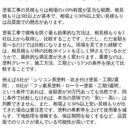
塗装工事の見積もりは相場の±10%程度が妥当な範囲。相見
積もりは3社以上が基本で、相場より30%以上安い見積もり
は品質面での懸念があります。
塗装工事で後悔を防ぐ最も効果的な方法は、相見積もりを3
社以上から取得し、比較することです。ただし、ただ金額を
並べるだけでは比較になりません。現場を見てきた経験で
は、相見積もり時の比較ポイントを正しく押さえているかど
うかで、最終的な満足度が大きく変わります。重要なのは、
塗料グレード、施工方法、工期という3つの条件を揃えて比
較することです。
例えばA社が「シリコン系塗料・吹き付け塗装・工期2週
間」、B社が「フッ素系塗料・ローラー塗装・工期3週間」
という条件であれば、金額差が30万円あっても当然です。同
じ条件で比較しなければ、本当の意味での「安い・高い」は
判断できません。また、相場より30%以上安い見積もりが出
てきた場合は要注意です。塗料の希釈率を上げて使用量を減
らす、下地処理を省略する、保証期間を短くするなど、品質
面でのリスクが潜んでいる可能性が高いです。