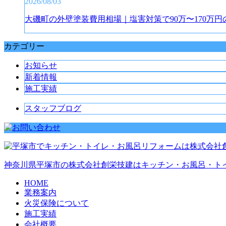
2026/08/03
大磯町の外壁塗装費用相場｜塩害対策で90万〜170万円
カテゴリー
お知らせ
新着情報
施工実績
スタッフブログ
神奈川県平塚市の株式会社創栄技建はキッチン・お風呂・ト
HOME
業務案内
火災保険について
施工実績
会社概要