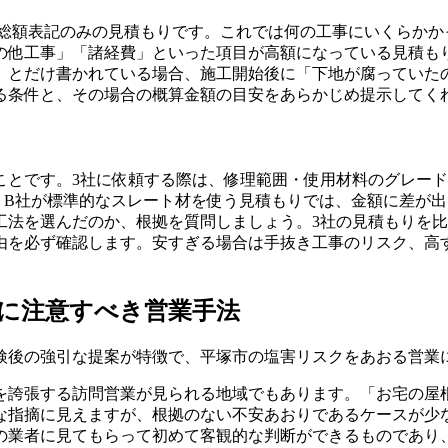
う総額表記のみの見積もりです。これでは何の工事にいくらかか
の他工事」「諸経費」といった項目が高額になっている見積も
」とだけ書かれている場合、施工開始後に「下地が腐っていたの
る条件と、その場合の概算金額の目安をあらかじめ提示してく
ことです。3社に依頼する際は、修理範囲・使用材料のグレー
、B社が標準的なスレート材を使う見積もりでは、金額に差が
工法を選んだのか、根拠を質問しましょう。3社の見積もりを
由を必ず確認します。安すぎる場合は手抜き工事のリスク、高
に注意すべき営業手法
検後の強引な提案が特徴で、平塚市の塩害リスクをあおる営業
を誇張する訪問営業が見られる地域でもあります。「お宅の屋
な指摘に見えますが、根拠のない不安あおりであるケースが少
の業者に見てもらって初めて客観的な判断ができるものであり