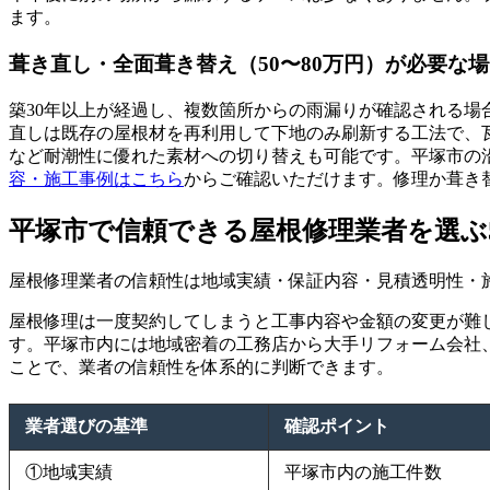
ます。
葺き直し・全面葺き替え（50〜80万円）が必要な
築30年以上が経過し、複数箇所からの雨漏りが確認される
直しは既存の屋根材を再利用して下地のみ刷新する工法で、
など耐潮性に優れた素材への切り替えも可能です。平塚市の
容・施工事例はこちら
からご確認いただけます。修理か葺き
平塚市で信頼できる屋根修理業者を選ぶ
屋根修理業者の信頼性は地域実績・保証内容・見積透明性・
屋根修理は一度契約してしまうと工事内容や金額の変更が難
す。平塚市内には地域密着の工務店から大手リフォーム会社
ことで、業者の信頼性を体系的に判断できます。
業者選びの基準
確認ポイント
①地域実績
平塚市内の施工件数