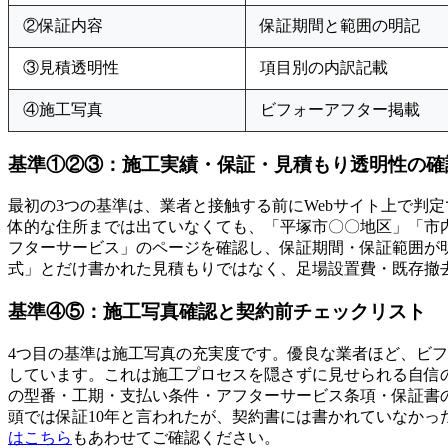
②保証内容
保証期間と範囲の明記
③見積透明性
項目別の内訳記載
④施工写真
ビフォーアフター掲載
基準①②③：施工実績・保証・見積もり透明性の確
最初の3つの基準は、業者と接触する前にWebサイト上で判
体的な住所までは出ていなくても、「平塚市〇〇地区」「市
フターサービス」のページを確認し、保証期間・保証範囲が
式」とだけ書かれた見積もりではなく、足場設置費・既存撤
基準④⑤：施工写真確認と契約前チェックリスト
4つ目の基準は施工写真の充実度です。優良な業者ほど、ビ
しています。これは施工プロセスを隠さずに見せられる自信
の型番・工期・支払い条件・アフターサービス条項・保証書
頭では保証10年と言われたが、契約書には書かれていなか
はこちら
もあわせてご確認ください。