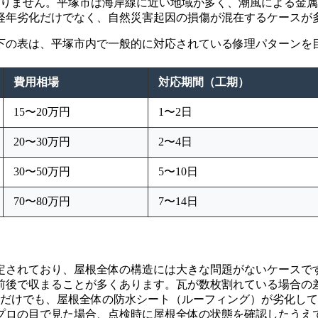
ありません。平塚市は海岸線に近い地域が多く、潮風による金
経年劣化だけでなく、自然災害起因の損傷が混在するケースが
下の表は、平塚市内で一般的に対応されている修理パターンを
費用相場
対応期間（工期）
15〜20万円
1〜2日
20〜30万円
2〜4日
30〜50万円
5〜10日
70〜80万円
7〜14日
定されており、屋根全体の構造には大きな問題がないケースで
円前後で収まることが多くあります。瓦が数枚割れている場合の
所だけでも、屋根全体の防水シート（ルーフィング）が劣化し
プロの目で見た場合、点検時に屋根全体の状態を確認したうえ