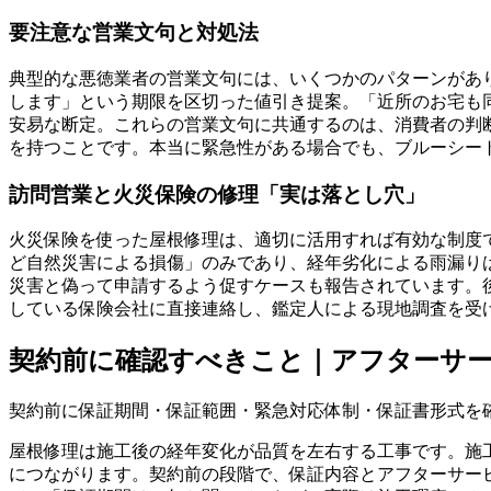
要注意な営業文句と対処法
典型的な悪徳業者の営業文句には、いくつかのパターンがあ
します」という期限を区切った値引き提案。「近所のお宅も
安易な断定。これらの営業文句に共通するのは、消費者の判
を持つことです。本当に緊急性がある場合でも、ブルーシー
訪問営業と火災保険の修理「実は落とし穴」
火災保険を使った屋根修理は、適切に活用すれば有効な制度
ど自然災害による損傷」のみであり、経年劣化による雨漏り
災害と偽って申請するよう促すケースも報告されています。
している保険会社に直接連絡し、鑑定人による現地調査を受
契約前に確認すべきこと｜アフターサ
契約前に保証期間・保証範囲・緊急対応体制・保証書形式を
屋根修理は施工後の経年変化が品質を左右する工事です。施
につながります。契約前の段階で、保証内容とアフターサー