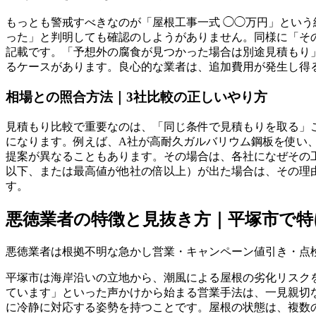
もっとも警戒すべきなのが「屋根工事一式 ◯◯万円」とい
った」と判明しても確認のしようがありません。同様に「そ
記載です。「予想外の腐食が見つかった場合は別途見積もり
るケースがあります。良心的な業者は、追加費用が発生し得
相場との照合方法｜3社比較の正しいやり方
見積もり比較で重要なのは、「同じ条件で見積もりを取る」
になります。例えば、A社が高耐久ガルバリウム鋼板を使い
提案が異なることもあります。その場合は、各社になぜその
以下、または最高値が他社の倍以上）が出た場合は、その理
す。
悪徳業者の特徴と見抜き方｜平塚市で特
悪徳業者は根拠不明な急かし営業・キャンペーン値引き・点
平塚市は海岸沿いの立地から、潮風による屋根の劣化リスク
ています」といった声かけから始まる営業手法は、一見親切
に冷静に対応する姿勢を持つことです。屋根の状態は、複数