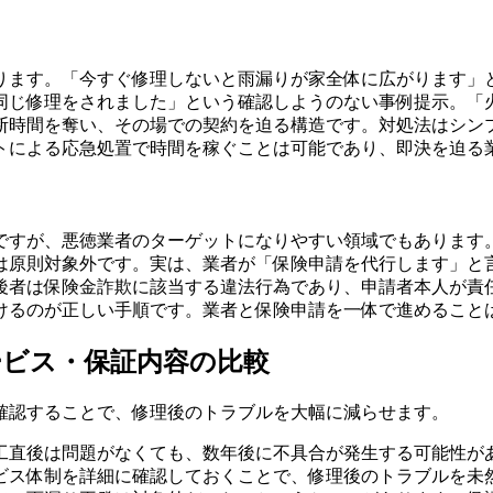
ります。「今すぐ修理しないと雨漏りが家全体に広がります」と
同じ修理をされました」という確認しようのない事例提示。「
断時間を奪い、その場での契約を迫る構造です。対処法はシン
トによる応急処置で時間を稼ぐことは可能であり、即決を迫る
ですが、悪徳業者のターゲットになりやすい領域でもあります
は原則対象外です。実は、業者が「保険申請を代行します」と
後者は保険金詐欺に該当する違法行為であり、申請者本人が責
けるのが正しい手順です。業者と保険申請を一体で進めること
ービス・保証内容の比較
確認することで、修理後のトラブルを大幅に減らせます。
工直後は問題がなくても、数年後に不具合が発生する可能性が
ビス体制を詳細に確認しておくことで、修理後のトラブルを未